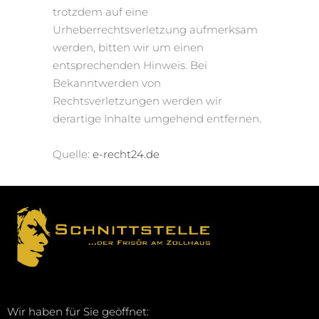
trotzdem auf eine
Urheberrechtsverletzung aufmerksam
werden, bitten wir um einen
entsprechenden Hinweis. Bei
Bekanntwerden von
Rechtsverletzungen werden wir
derartige Inhalte umgehend entfernen.
Quelle:
e-recht24.de
Wir haben für Sie geöffnet: